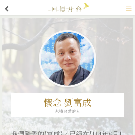
懷念 劉富成
永遠最愛的人
我們摯愛的{富成}，已經在{114年8月1