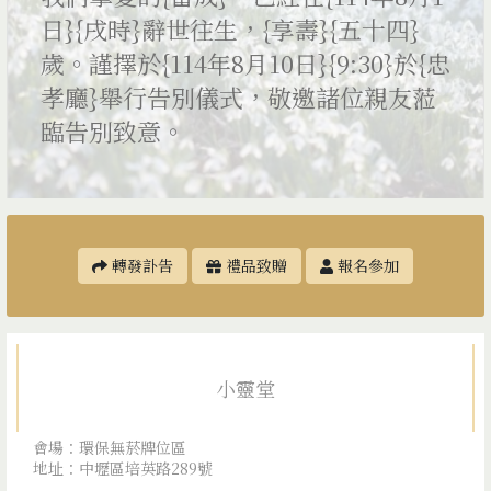
日}{戌時}辭世往生，{享壽}{五十四}
歲。謹擇於{114年8月10日}{9:30}於{忠
孝廳}舉行告別儀式，敬邀諸位親友蒞
臨告別致意。
轉發訃告
禮品致贈
報名參加
小靈堂
會場：環保無菸牌位區
地址：中壢區培英路289號