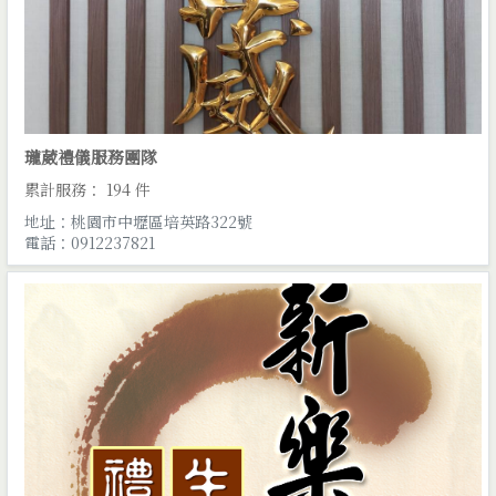
瓏葳禮儀服務團隊
累計服務： 194 件
地址：桃園市中壢區培英路322號
電話：0912237821