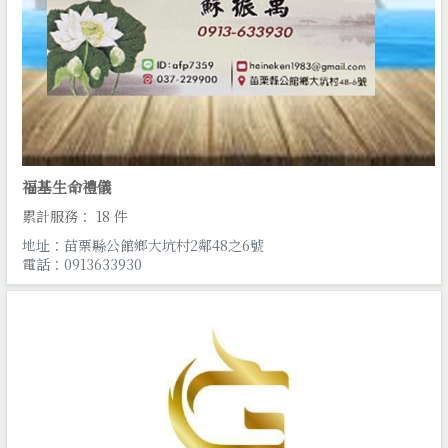
福基生命禮儀
累計服務： 18 件
地址：苗栗縣公館鄉大坑村2鄰48之6號
電話：0913633930