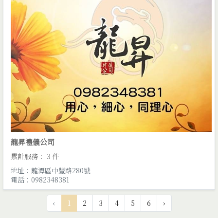
龍昇禮儀公司
累計服務： 3 件
地址：龍潭區中豐路280號
電話：0982348381
‹
1
2
3
4
5
6
›