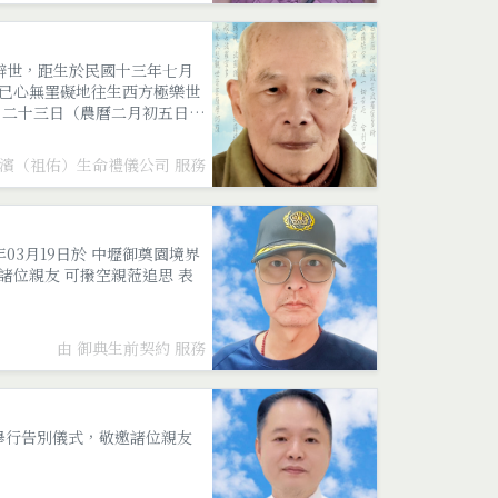
辭世，距生於民國十三年七月
已心無罣礙地往生西方極樂世
月二十三日（農曆二月初五日）
國濱（祖佑）生命禮儀公司 服務
年03月19日於 中壢御奠園境界
請諸位親友 可撥空親蒞追思 表
由 御典生前契約 服務
追遠廳}舉行告別儀式，敬邀諸位親友