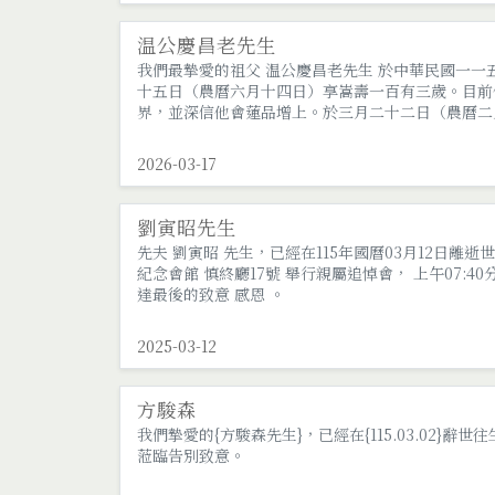
温公慶昌老先生
我們最摯愛的祖父 温公慶昌老先生 於中華民國一
十五日（農曆六月十四日）享嵩壽一百有三歲。目前
界，並深信他會蓮品增上。於三月二十二日（農曆二
星期一上午八時於假該館【懷瑾廳】舉行家奠儀式；
2026-03-17
劉寅昭先生
先夫 劉寅昭 先生，已經在115年國曆03月12日離逝
紀念會館 慎終廳17號 舉行親屬追悼會， 上午07:4
達最後的致意 感恩 。
2025-03-12
方駿森
我們摯愛的{方駿森先生}，已經在{115.03.02}辭世往
蒞臨告別致意。