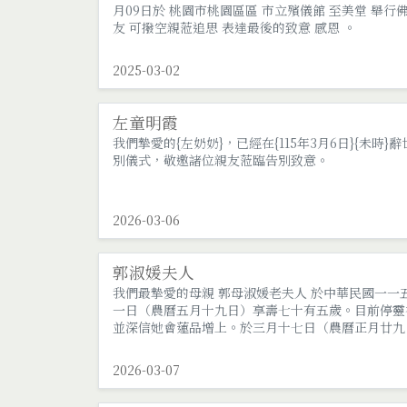
月09日於 桃園市桃園區區 市立殯儀館 至美堂 舉行
友 可撥空親蒞追思 表達最後的致意 感恩 。
2025-03-02
左童明霞
我們摯愛的{左奶奶}，已經在{115年3月6日}{未時}辭
別儀式，敬邀諸位親友蒞臨告別致意。
2026-03-06
郭淑媛夫人
我們最摯愛的母親 郭母淑媛老夫人 於中華民國一
一日（農曆五月十九日）享壽七十有五歲。目前停靈
並深信她會蓮品增上。於三月十七日（農曆正月廿九
午九時於假該館【孝親廳】舉行家奠儀式；隨即舉行
2026-03-07