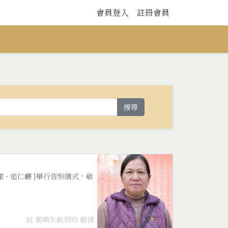
會員登入
註冊會員
搜尋
館 - 追仁廳 }舉行告別儀式，敬
由 御典生前契約 服務