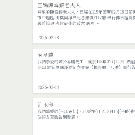
王媽陳雪錦老夫人
尊敬的陳雪錦老夫人，已經在115年國曆02月18日蒙佛
市中壢區 御奠園淨界紀念館慎終17廳 舉行佛事超薦奠
親蒞追思 表達最後的致意 感恩 。
2026-02-18
陳易騰
我們摯愛的陳公易騰先生，慟於115年02月14日 (農
期四 於御奠園淨界紀念會館【慎終廳十八號】舉行告別
2026-02-14
許玉印
我們摯愛的{玉印爸比}，已經在{115年2月15}{子時}
位親友蒞臨告別致意。