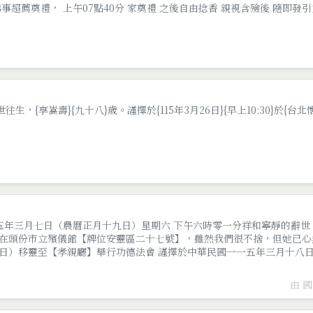
佛事超薦奠禮， 上午07點40分 家奠禮 之後自由捻香 親視含殮後 隨即發
世往生，{享嵩壽}{九十八}歲。謹擇於{115年3月26日}{早上10:30}於
一五年三月七日（農曆正月十九日）星期六 下午六時零一分祥和寧靜的辭
在頭份市立殯儀館【牌位安靈區二十七號】，雖然我們很不捨，但她已心
日）移靈至【孝親廳】舉行功德法會 謹擇於中華民國一一五年三月十八日
公奠儀式暨自由拈香後發引福祿壽生命藝術園區火化。
由 