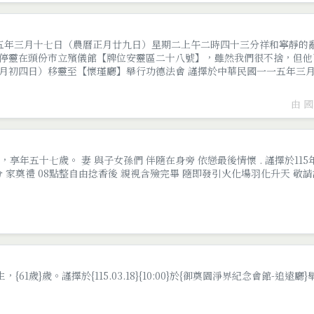
一五年三月十七日（農曆正月廿九日）星期二上午二時四十三分祥和寧靜的
停靈在頭份市立殯儀館【牌位安靈區二十八號】，雖然我們很不捨，但他
月初四日）移靈至【懷瑾廳】舉行功德法會 謹擇於中華民國一一五年三
隨即舉行公奠儀式暨自由拈香後發引後龍福祿壽生命火化。
由 
世，享年五十七歲。 妻 與子女孫們 伴隨在身旁 依戀最後情懷 . 謹擇於115
0分 家奠禮 08點整自由捻香後 親視含殮完畢 隨即發引火化場羽化升天 敬
生，{61歲}歲。謹擇於{115.03.18}{10:00}於{御奠園淨界紀念會館-