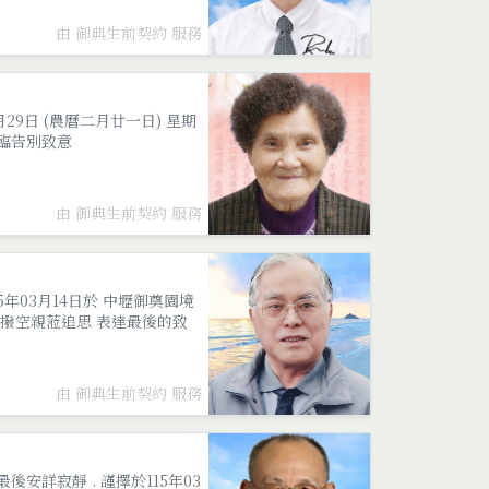
由 御典生前契約 服務
29日 (農曆二月廿一日) 星期
蒞臨告別致意
由 御典生前契約 服務
5年03月14日於 中壢御奠園境
 可撥空親蒞追思 表達最後的致
由 御典生前契約 服務
安詳寂靜 . 謹擇於115年03