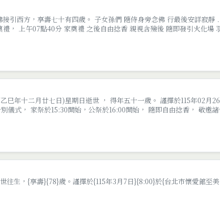
接引西方，享壽七十有四歲。 子女孫們 隨侍身旁念佛 行最後安詳寂靜 . 謹
禮， 上午07點40分 家奠禮 之後自由捻香 親視含殮後 隨即發引火化場 
曆乙巳年十二月廿七日)星期日逝世 ， 得年五十一歲。 謹擇於115年02月2
儀式， 家祭於15:30開始，公祭於16:00開始， 隨即自由捻香， 敬
辭世往生，{享壽}{78}歲。謹擇於{115年3月7日}{8:00}於{台北市懷愛