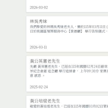
2026-03-02
林吳秀妹
我們摯愛的林媽吳秀妹老夫人，慟於115年03月11日 
日於桃園區殯葬服務中心【景德廳】 舉行告別儀式，家
2026-03-11
黃公英憲老先生
先嚴 黃英憲老先生，已經在115年國曆02月24日辭世
界紀念會館 追念廳 舉行追悼會， 上午09:30分 
意 感恩 。
2025-02-24
黃公培焜老先生
敬愛的黃培焜老先生，已經在115年國曆03月02日蒙