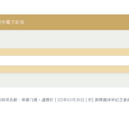
製作電子訃告
與世長辭，享壽71歲。謹擇於 { 115年03月30日 } 於{ 御奠園淨界紀念會