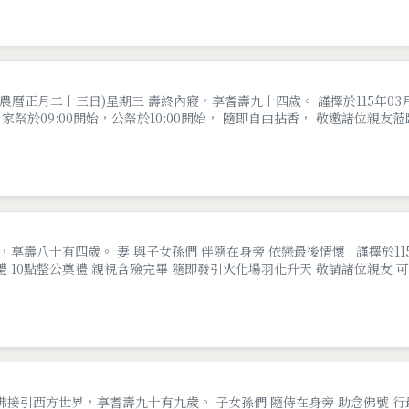
(農曆正月二十三日)星期三 壽終內寢，享耆壽九十四歲。 謹擇於115年03月
祭於09:00開始，公祭於10:00開始， 隨即自由拈香， 敬邀諸位親友
，享壽八十有四歲。 妻 與子女孫們 伴隨在身旁 依戀最後情懷 . 謹擇於11
家奠禮 10點整公奠禮 親視含殮完畢 隨即發引火化場羽化升天 敬請諸位親友
佛接引西方世界，享耆壽九十有九歲。 子女孫們 隨侍在身旁 助念佛號 行最後