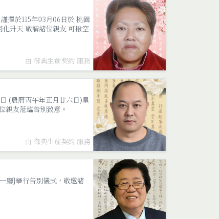
擇於115年03月06日於 桃園
羽化升天 敬請諸位親友 可撥空
由 御典生前契約 服務
6日 (農曆丙午年正月廿六日)星
邀諸位親友蒞臨告別致意。
由 御典生前契約 服務
館至美一廳}舉行告別儀式，敬邀諸