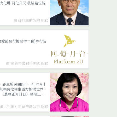
引火化場 羽化升天 敬請諸位親
由 御典生前契約 服務
{台北懷愛館景行樓至孝二廳}舉行告
由 瓏葳禮儀服務團隊 服務
世，距生於民國四十一年六月十
無罣礙地往生西方極樂世界，
（農曆正月卅日）星期三 上
國濱（祖佑）生命禮儀公司 服務