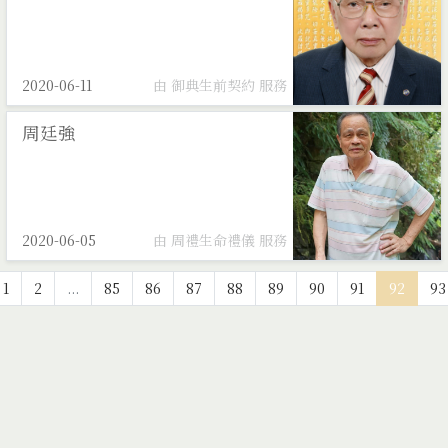
2020-06-11
由 御典生前契約 服務
周廷強
2020-06-05
由 周禮生命禮儀 服務
1
2
...
85
86
87
88
89
90
91
92
93