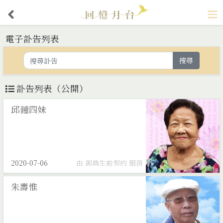
電子訃告列表
搜尋
訃告列表（公開）
邱鍾四妹
2020-07-06
由 御典生前契約 服務
朱壽惟